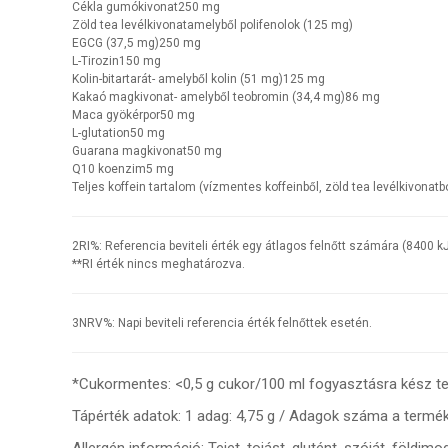
Cékla gumókivonat
250 mg
Zöld tea levélkivonat
amelyből polifenolok (125 mg)
EGCG (37,5 mg)
250 mg
L-Tirozin
150 mg
Kolin-bitartarát
- amelyből kolin (51 mg)
125 mg
Kakaó magkivonat
- amelyből teobromin (34,4 mg)
86 mg
Maca gyökérpor
50 mg
L-glutation
50 mg
Guarana magkivonat
50 mg
Q10 koenzim
5 mg
Teljes koffein tartalom (vízmentes koffeinből, zöld tea levélkivonat
2
RI%: Referencia beviteli érték egy átlagos felnőtt számára (8400 k
**RI érték nincs meghatározva.
3
NRV%: Napi beviteli referencia érték felnőttek esetén.
*Cukormentes: <0,5 g cukor/100 ml fogyasztásra kész t
Tápérték adatok:
1 adag: 4,75 g /
Adagok száma a termék
Allergén információ
: Tejet, tojást, glutént, szóját, föld