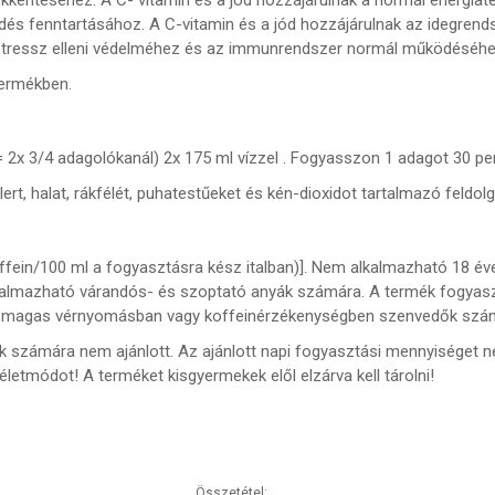
ödés fenntartásához. A C-vitamin és a jód hozzájárulnak az idegre
ív stressz elleni védelméhez és az immunrendszer normál működéséhe
termékben.
 = 2x 3/4 adagolókanál) 2x 175 ml vízzel . Fogyasszon 1 adagot 30 p
zellert, halat, rákfélét, puhatestűeket és kén-dioxidot tartalmazó feld
ein/100 ml a fogyasztásra kész italban)]. Nem alkalmazható 18 éves 
lmazható várandós- és szoptató anyák számára. A termék fogyasztá
, magas vérnyomásban vagy koffeinérzékenységben szenvedők szám
 számára nem ajánlott. Az ajánlott napi fogyasztási mennyiséget ne 
letmódot! A terméket kisgyermekek elől elzárva kell tárolni!
Összetétel: