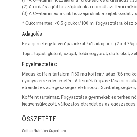
(2) A cink és a jód hozzájárulnak a normál szellemi műk
(3) A C-vitamin és a cink hozzájárulnak a sejtek oxidat
* Cukormentes: <0,5 g cukor/100 ml fogyasztásra kész 
Adagolás:
Keverjen el egy keverőpalackkal 2x1 adag port (2 x 4.75g
Tejet, tojást, glutént, szóját, földimogyorót, dióféléket, 
Figyelmeztetés:
Magas koffein tartalom [150 mg koffein/ adag (86 mg koff
gyógyszerszedés esetén. A termék fogyasztása nem alka
étrendet és az egészséges életmódot. Szívbetegségben
Koffeint tartalmaz. Fogyasztása gyermekek és terhes nők
kiegyensúlyozott, változatos étrendet és az egészséges é
ÖSSZETÉTEL
Scitec Nutrition Superhero