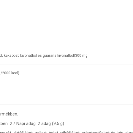
ból, kakaóbab kivonatból és guarana kivonatból)
300 mg
J/2000 kcal)
ermékben.
ben:
2 /
Napi adag:
2 adag (9,5 g)
imogyorót, dióféléket, zellert, halat, rákféléket, puhatestűeket és ké