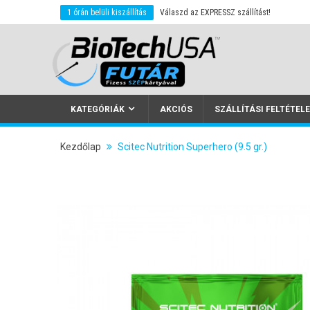
ket.
1 órán belüli kiszállítás
Válaszd az EXPRESSZ szállítást!
KATEGÓRIÁK
AKCIÓS
SZÁLLÍTÁSI FELTÉTEL
Kezdőlap
Scitec Nutrition Superhero (9.5 gr.)