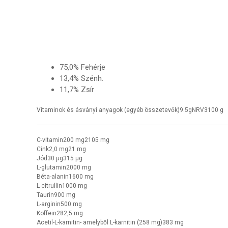
75,0% Fehérje
13,4% Szénh.
11,7% Zsír
Vitaminok és ásványi anyagok (egyéb összetevők)
9.5
g
NRV
3
100 g
C-vitamin
200 mg
2105 mg
Cink
2,0 mg
21 mg
Jód
30 μg
315 μg
L-glutamin
2000 mg
Béta-alanin
1600 mg
L-citrullin
1000 mg
Taurin
900 mg
L-arginin
500 mg
Koffein
282,5 mg
Acetil-L-karnitin
- amelyből L-karnitin (258 mg)
383 mg