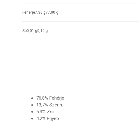
Fehérje
7,30 g
77,00 g
Só
0,01 g
0,10 g
76,8% Fehérje
13,7% Szénh.
5,3% Zsír
4,2% Egyéb