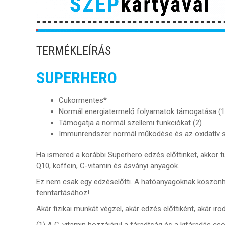
TERMÉKLEÍRÁS
SUPERHERO
Cukormentes*
Normál energiatermelő folyamatok támogatása (1
Támogatja a normál szellemi funkciókat (2)
Immunrendszer normál működése és az oxidatív st
Ha ismered a korábbi Superhero edzés előttinket, akkor 
Q10, koffein, C-vitamin és ásványi anyagok.
Ez nem csak egy edzéselőtti. A hatóanyagoknak köszönhet
fenntartásához!
Akár fizikai munkát végzel, akár edzés előttiként, akár i
(1) A C-vitamin hozzájárul a fáradtság és a kifáradás c