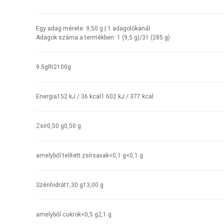
Egy adag mérete:
9,50 g | 1 adagolókanál
Adagok száma a termékben:
1 (9,5 g)/31 (285 g)
9.5
g
RI
2
100g
Energia
152 kJ / 36 kcal
1 602 kJ / 377 kcal
Zsír
0,50 g
0,50 g
amelyből telített zsírsavak
<0,1 g
<0,1 g
Szénhidrát
1,30 g
13,00 g
amelyből cukrok
<0,5 g
2,1 g