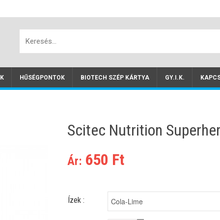
SZÉP kártyás fizetés
Fizesd online SZÉP kártyával a BioTechUS
EK
HŰSÉGPONTOK
BIOTECH SZÉP KÁRTYA
GY.I.K.
KAPC
Scitec Nutrition Superher
650 Ft
Ár:
Ízek :