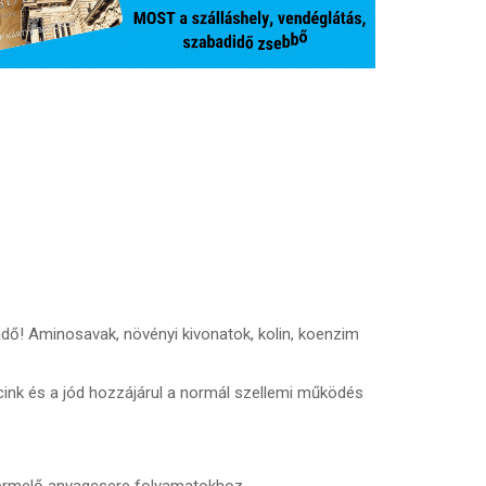
idő! Aminosavak, növényi kivonatok, kolin, koenzim
cink és a jód hozzájárul a normál szellemi működés
atermelő anyagcsere folyamatokhoz.