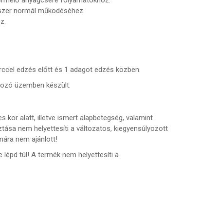
ndszer normál működéséhez.
z.
erccel edzés előtt és 1 adagot edzés közben.
olgozó üzemben készült.
kor alatt, illetve ismert alapbetegség, valamint
sa nem helyettesíti a változatos, kiegyensúlyozott
ára nem ajánlott!
lépd túl! A termék nem helyettesíti a