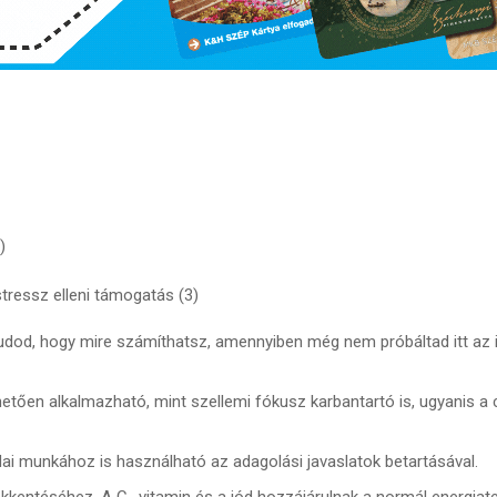
)
ressz elleni támogatás (3)
tudod, hogy mire számíthatsz, amennyiben még nem próbáltad itt az 
ően alkalmazható, mint szellemi fókusz karbantartó is, ugyanis a 
rodai munkához is használható az adagolási javaslatok betartásával.
sökkentéséhez. A C- vitamin és a jód hozzájárulnak a normál energi