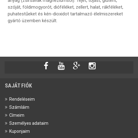
anyag (zsírsavak magnéziumsói). Tejet, tojást, glutént,
szóját, földimogyorót, dióféléket, zellert, halat, rákféléket,
puhatestűeket és kén-dioxidot tartalmazó élelmiszereket
gyártó üzemben készült.
SAJÁT FIÓK
Rendeléseim
Számláim
Címeim
Személyes adataim
Kuponjaim