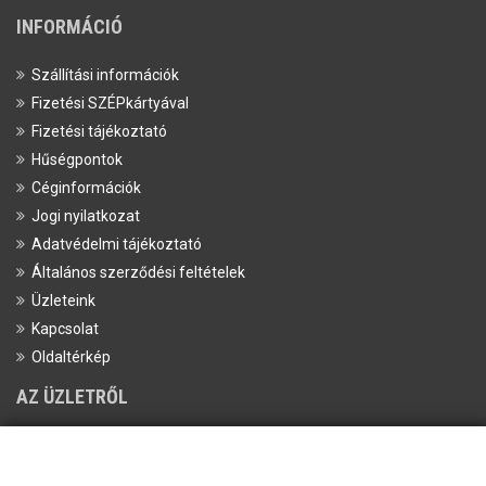
INFORMÁCIÓ
Szállítási információk
Fizetési SZÉPkártyával
Fizetési tájékoztató
Hűségpontok
Céginformációk
Jogi nyilatkozat
Adatvédelmi tájékoztató
Általános szerződési feltételek
Üzleteink
Kapcsolat
Oldaltérkép
AZ ÜZLETRŐL
Cím:
Prime Protein Astoria, 1052 Budapest, Károly krt 8 Fszt. 5.
Tel:
+36-20/398-1647