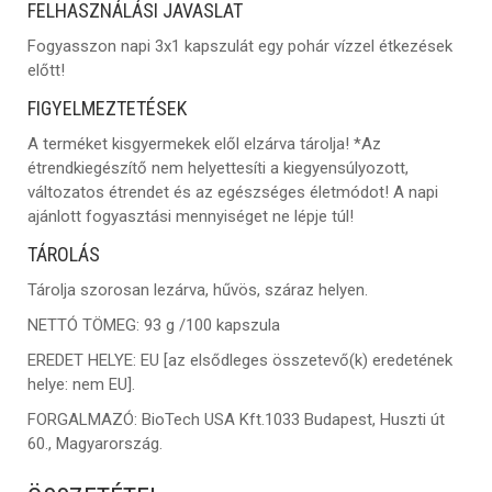
FELHASZNÁLÁSI JAVASLAT
Fogyasszon napi 3x1 kapszulát egy pohár vízzel étkezések
előtt!
FIGYELMEZTETÉSEK
A terméket kisgyermekek elől elzárva tárolja! *Az
étrendkiegészítő nem helyettesíti a kiegyensúlyozott,
változatos étrendet és az egészséges életmódot! A napi
ajánlott fogyasztási mennyiséget ne lépje túl!
TÁROLÁS
Tárolja szorosan lezárva, hűvös, száraz helyen.
NETTÓ TÖMEG:
93 g /100 kapszula
EREDET HELYE:
EU [az elsődleges összetevő(k) eredetének
helye: nem EU].
FORGALMAZÓ:
BioTech USA Kft.1033 Budapest, Huszti út
60., Magyarország.