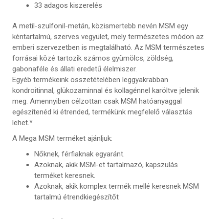
33 adagos kiszerelés
A metil-szulfonil-metán, közismertebb nevén MSM egy
kéntartalmú, szerves vegyület, mely természetes módon az
emberi szervezetben is megtalálható. Az MSM természetes
forrásai közé tartozik számos gyümölcs, zöldség,
gabonaféle és állati eredetű élelmiszer.
Egyéb termékeink összetételében leggyakrabban
kondroitinnal, glükozaminnal és kollagénnel karöltve jelenik
meg. Amennyiben célzottan csak MSM hatóanyaggal
egészítenéd ki étrended, termékünk megfelelő választás
lehet.*
A
Mega MSM
terméket ajánljuk:
Nőknek, férfiaknak egyaránt.
Azoknak, akik MSM-et tartalmazó, kapszulás
terméket keresnek.
Azoknak, akik komplex termék mellé keresnek MSM
tartalmú étrendkiegészítőt