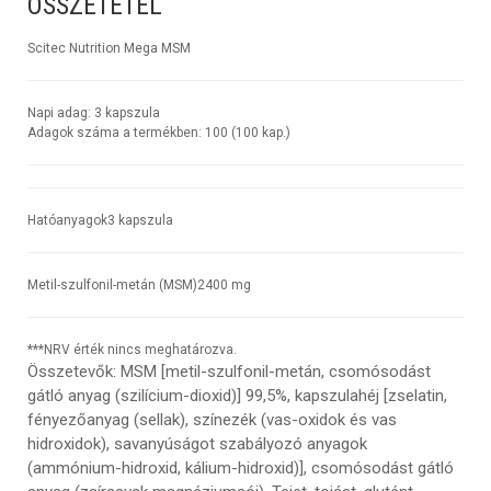
ÖSSZETÉTEL
Scitec Nutrition Mega MSM
Napi adag:
3 kapszula
Adagok száma a termékben:
100 (100 kap.)
Hatóanyagok
3 kapszula
Metil-szulfonil-metán (MSM)
2400 mg
***NRV érték nincs meghatározva.
Összetevők
: MSM [metil-szulfonil-metán, csomósodást
gátló anyag (szilícium-dioxid)] 99,5%, kapszulahéj [zselatin,
fényezőanyag (sellak), színezék (vas-oxidok és vas
hidroxidok), savanyúságot szabályozó anyagok
(ammónium-hidroxid, kálium-hidroxid)], csomósodást gátló