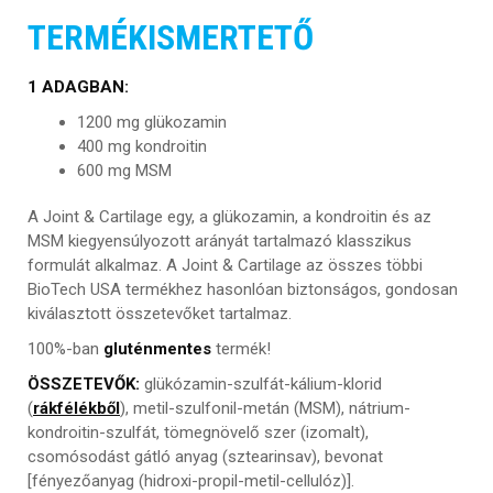
TERMÉKISMERTETŐ
1 ADAGBAN:
1200 mg glükozamin
400 mg kondroitin
600 mg MSM
A Joint & Cartilage egy, a glükozamin, a kondroitin és az
MSM kiegyensúlyozott arányát tartalmazó klasszikus
formulát alkalmaz. A Joint & Cartilage az összes többi
BioTech USA termékhez hasonlóan biztonságos, gondosan
kiválasztott összetevőket tartalmaz.
100%-ban
gluténmentes
termék!
ÖSSZETEVŐK:
glükózamin-szulfát-kálium-klorid
(
rákfélékből
), metil-szulfonil-metán (MSM), nátrium-
kondroitin-szulfát, tömegnövelő szer (izomalt),
csomósodást gátló anyag (sztearinsav), bevonat
[fényezőanyag (hidroxi-propil-metil-cellulóz)].