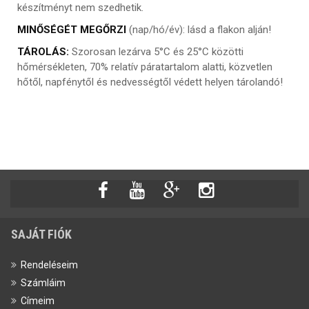
készítményt nem szedhetik.
MINŐSÉGÉT MEGŐRZI
(nap/hó/év): lásd a flakon alján!
TÁROLÁS:
Szorosan lezárva 5°C és 25°C közötti
hőmérsékleten, 70% relatív páratartalom alatti, közvetlen
hőtől, napfénytől és nedvességtől védett helyen tárolandó!
SAJÁT FIÓK
Rendeléseim
Számláim
Címeim