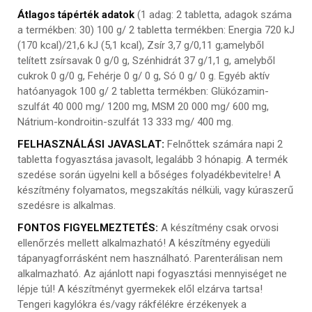
Átlagos tápérték adatok
(1 adag: 2 tabletta, adagok száma
a termékben: 30) 100 g/ 2 tabletta termékben: Energia 720 kJ
(170 kcal)/21,6 kJ (5,1 kcal), Zsír 3,7 g/0,11 g;amelyből
telített zsírsavak 0 g/0 g, Szénhidrát 37 g/1,1 g, amelyből
cukrok 0 g/0 g, Fehérje 0 g/ 0 g, Só 0 g/ 0 g. Egyéb aktív
hatóanyagok 100 g/ 2 tabletta termékben: Glükózamin-
szulfát 40 000 mg/ 1200 mg, MSM 20 000 mg/ 600 mg,
Nátrium-kondroitin-szulfát 13 333 mg/ 400 mg.
FELHASZNÁLÁSI JAVASLAT:
Felnőttek számára napi 2
tabletta fogyasztása javasolt, legalább 3 hónapig. A termék
szedése során ügyelni kell a bőséges folyadékbevitelre! A
készítmény folyamatos, megszakítás nélküli, vagy kúraszerű
szedésre is alkalmas.
FONTOS FIGYELMEZTETÉS:
A készítmény csak orvosi
ellenőrzés mellett alkalmazható! A készítmény egyedüli
tápanyagforrásként nem használható. Parenterálisan nem
alkalmazható. Az ajánlott napi fogyasztási mennyiséget ne
lépje túl! A készítményt gyermekek elől elzárva tartsa!
Tengeri kagylókra és/vagy rákfélékre érzékenyek a