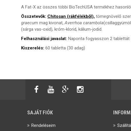
A Fat-X az összes többi BioTechUSA termékhez hasonlóa
Összetevők:
Chitosan (rákfélékből),
tömegnövelő szerek 
graecum
mag kivonat,
Averrhoa carambola
(csillaggyümö
(sárga vas-oxid), króm-klorid, kálium-jodid.
Felhasználási javaslat:
Naponta fogyasszon 2 tablettát a
Kiszerelés:
60 tabletta (30 adag)
SAJÁT FIÓK
INFORM
Rendeléseim
Szállít