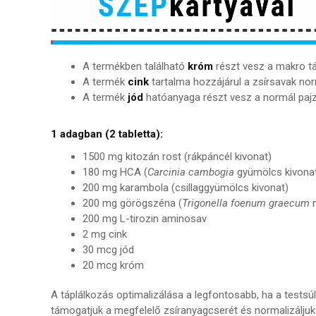
A termékben található
króm
részt vesz a makro t
A termék
cink
tartalma hozzájárul a zsírsavak no
A termék
jód
hatóanyaga részt vesz a normál paj
1 adagban (2 tabletta):
1500 mg kitozán rost (rákpáncél kivonat)
180 mg HCA (
Carcinia cambogia
gyümölcs kivona
200 mg karambola (csillaggyümölcs kivonat)
200 mg görögszéna (
Trigonella foenum graecum
m
200 mg L-tirozin aminosav
2 mg cink
30 mcg jód
20 mcg króm
A táplálkozás optimalizálása a legfontosabb, ha a testsúly
támogatjuk a megfelelő zsíranyagcserét és normalizáljuk