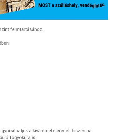
zint fenntartásához.
ében.
gyorsíthatjuk a kívánt cél elérését, hiszen ha
pülő fogyókúra is!