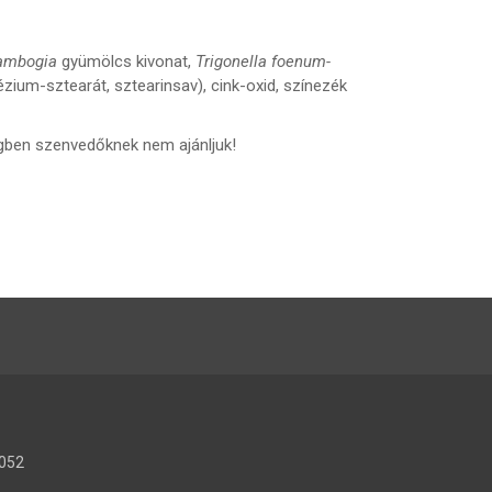
cambogia
gyümölcs kivonat,
Trigonella foenum-
ium-sztearát, sztearinsav), cink-oxid, színezék
ségben szenvedőknek nem ajánljuk!
1052