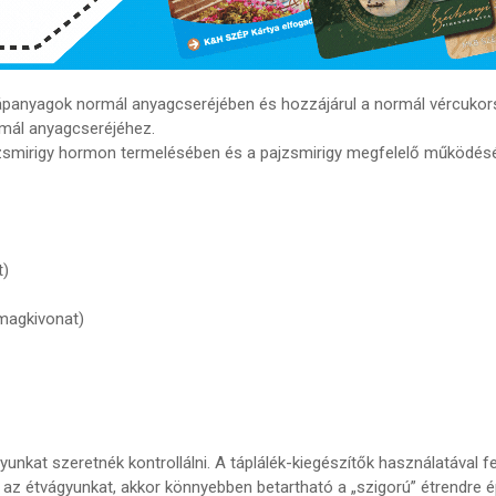
ápanyagok normál anyagcseréjében és hozzájárul a normál vércukors
rmál anyagcseréjéhez.
zsmirigy hormon termelésében és a pajzsmirigy megfelelő működés
t)
agkivonat)
unkat szeretnék kontrollálni. A táplálék-kiegészítők használatával fel
 az étvágyunkat, akkor könnyebben betartható a „szigorú” étrendre é