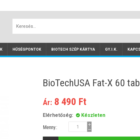
SZÉP kártyás fizetés
Fizesd online SZÉP kártyával a BioTechUS
EK
HŰSÉGPONTOK
BIOTECH SZÉP KÁRTYA
GY.I.K.
KAPC
BioTechUSA Fat-X 60 tab
8 490 Ft
Ár:
Elérhetőség:
Készleten
Menny.: