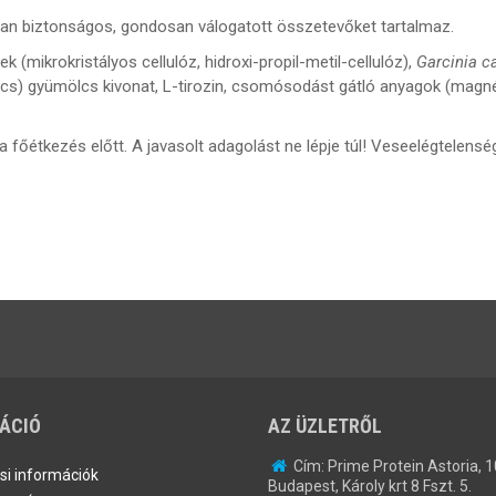
n biztonságos, gondosan válogatott összetevőket tartalmaz.
(mikrokristályos cellulóz, hidroxi-propil-metil-cellulóz),
Garcinia 
lcs) gyümölcs kivonat, L-tirozin, csomósodást gátló anyagok (magnéz
 főétkezés előtt. A javasolt adagolást ne lépje túl! Veseelégtelen
ÁCIÓ
AZ ÜZLETRŐL
Cím:
Prime Protein Astoria, 
ási információk
Budapest, Károly krt 8 Fszt. 5.