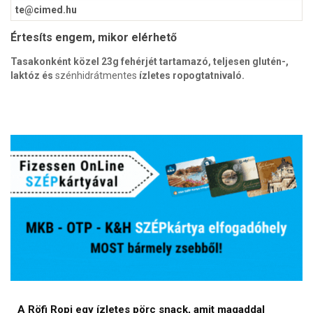
Értesíts engem, mikor elérhető
Tasakonként közel 23g fehérjét tartamazó, teljesen glutén-,
laktóz és
szénhidrátmentes
ízletes ropogtatnivaló.
A Röfi Ropi egy ízletes pörc snack, amit magaddal