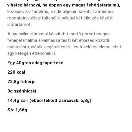
vihetsz bárhová, ha éppen egy magas fehérjetartalmú,
közepes zsírtartalmú, ámde teljesen szénhidrátmentes
ropogtatnivalóval töltenél ki például két étkezés közötti
időtartamot!
A speciális eljárással készített tepertő pörcöt magas
fehérjetartalma alkalmassá teszi két étkezés közötti
nassolásra, diéták kiegészítésére, és tökéletes eleme lehet
egy ketogén étrendnek is.
Egy 40g-os adag tápértéke:
220 kcal
22,8g fehérje
0g szénhidrát
14,4g zsír (ebből telített zsírsavak: 5,8g)
Só: 1,66g