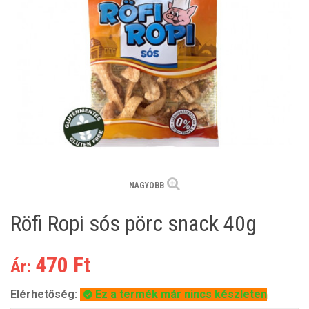
NAGYOBB
Röfi Ropi sós pörc snack 40g
470 Ft
Ár:
Elérhetőség:
Ez a termék már nincs készleten