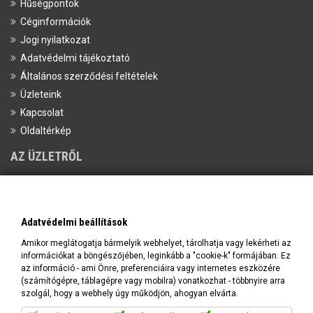
Hűségpontok
Céginformációk
Jogi nyilatkozat
Adatvédelmi tájékoztató
Általános szerződési feltételek
Üzleteink
Kapcsolat
Oldaltérkép
AZ ÜZLETRŐL
Cím:
Prime Protein Astoria, 1052 Budapest, Károly krt 8 Fszt. 5.
Tel:
+36-20/398-1647
Email:
info@primeprotein.eu
Adatvédelmi beállítások
Amikor meglátogatja bármelyik webhelyet, tárolhatja vagy lekérheti az
információkat a böngészőjében, leginkább a "cookie-k" formájában. Ez
az információ - ami Önre, preferenciáira vagy internetes eszközére
(számítógépre, táblagépre vagy mobilra) vonatkozhat - többnyire arra
szolgál, hogy a webhely úgy működjön, ahogyan elvárta.